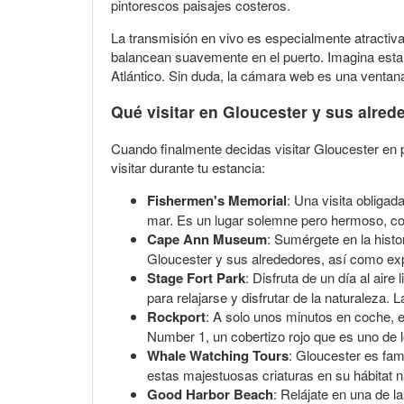
pintorescos paisajes costeros.
La transmisión en vivo es especialmente atractiva
balancean suavemente en el puerto. Imagina estar 
Atlántico. Sin duda, la cámara web es una ventana
Qué visitar en Gloucester y sus alred
Cuando finalmente decidas visitar Gloucester en 
visitar durante tu estancia:
Fishermen's Memorial
: Una visita obligad
mar. Es un lugar solemne pero hermoso, co
Cape Ann Museum
: Sumérgete en la histo
Gloucester y sus alrededores, así como exp
Stage Fort Park
: Disfruta de un día al air
para relajarse y disfrutar de la naturaleza.
Rockport
: A solo unos minutos en coche, es
Number 1, un cobertizo rojo que es uno de 
Whale Watching Tours
: Gloucester es fam
estas majestuosas criaturas en su hábitat n
Good Harbor Beach
: Relájate en una de 