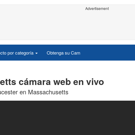
Advertisement
cto por categoría
Obtenga su Cam
etts cámara web en vivo
oucester en Massachusetts