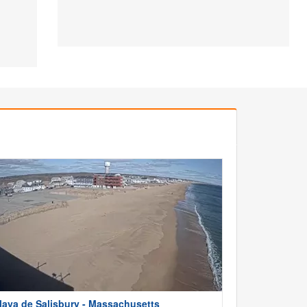
laya de Salisbury - Massachusetts