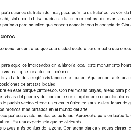
 para quienes disfrutan del mar, pues permite disfrutar del vaivén de
ahí, sintiendo la brisa marina en tu rostro mientras observas la dan
 perfecta para aquellos que desean conectar con la esencia de Glouc
edores
persona, encontrarás que esta ciudad costera tiene mucho que ofrec
a para aquellos interesados en la historia local, este monumento honr
n vistas impresionantes del océano.
ria y el arte de la región visitando este museo. Aquí encontrarás una
osiciones de artistas locales.
e libre en este parque pintoresco. Con hermosas playas, áreas para pi
 Las vistas del puerto y del horizonte son simplemente espectaculares.
te pueblo vecino ofrece un encanto único con sus calles llenas de gal
los motivos más pintados en el mundo del arte.
osa por sus avistamientos de ballenas. Aprovecha para embarcarte en
atural. Es una experiencia que no olvidarás.
las playas más bonitas de la zona. Con arena blanca y aguas claras, 