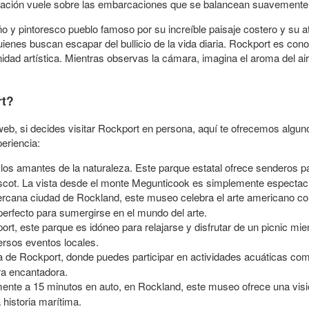
ginación vuele sobre las embarcaciones que se balancean suavemente 
 y pintoresco pueblo famoso por su increíble paisaje costero y su at
ienes buscan escapar del bullicio de la vida diaria. Rockport es conoc
dad artística. Mientras observas la cámara, imagina el aroma del aire
rt?
eb, si decides visitar Rockport en persona, aquí te ofrecemos alguno
eriencia:
 los amantes de la naturaleza. Este parque estatal ofrece senderos
scot. La vista desde el monte Megunticook es simplemente espectacu
ercana ciudad de Rockland, este museo celebra el arte americano con
 perfecto para sumergirse en el mundo del arte.
ort, este parque es idóneo para relajarse y disfrutar de un picnic mien
ersos eventos locales.
a de Rockport, donde puedes participar en actividades acuáticas com
ura encantadora.
nte a 15 minutos en auto, en Rockland, este museo ofrece una visión 
a historia marítima.