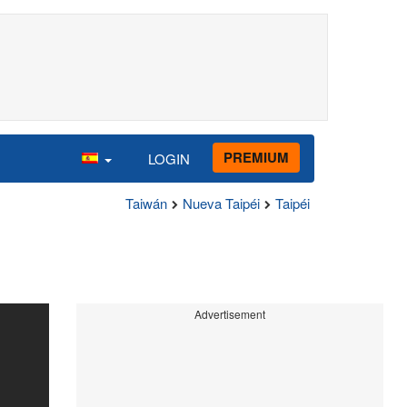
PREMIUM
LOGIN
Taiwán
Nueva Taipéi
Taipéi
Advertisement