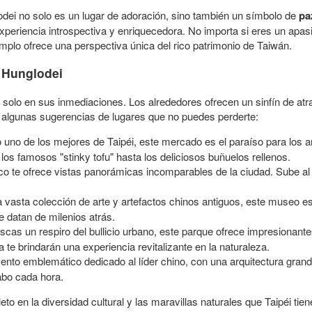
odei no solo es un lugar de adoración, sino también un símbolo de
pa
 experiencia introspectiva y enriquecedora. No importa si eres un apa
emplo ofrece una perspectiva única del rico patrimonio de Taiwán.
o Hunglodei
solo en sus inmediaciones. Los alrededores ofrecen un sinfín de atra
 algunas sugerencias de lugares que no puedes perderte:
 uno de los mejores de Taipéi, este mercado es el paraíso para los 
los famosos "stinky tofu" hasta los deliciosos buñuelos rellenos.
ico te ofrece vistas panorámicas incomparables de la ciudad. Sube al
 vasta colección de arte y artefactos chinos antiguos, este museo es
e datan de milenios atrás.
uscas un respiro del bullicio urbano, este parque ofrece impresionan
 te brindarán una experiencia revitalizante en la naturaleza.
to emblemático dedicado al líder chino, con una arquitectura grandi
abo cada hora.
 en la diversidad cultural y las maravillas naturales que Taipéi tiene