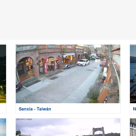
Sanxia - Taiwán
N