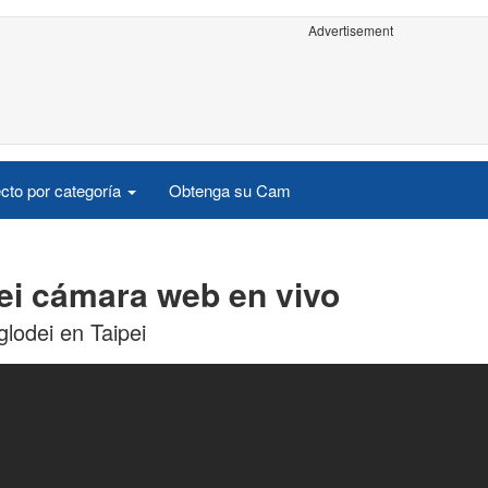
Advertisement
cto por categoría
Obtenga su Cam
ei cámara web en vivo
lodei en Taipei