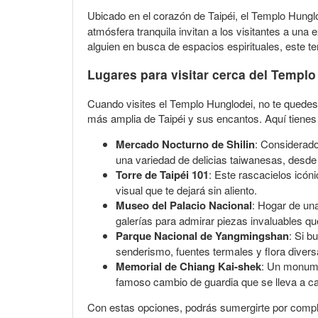
Ubicado en el corazón de Taipéi, el Templo Hungl
atmósfera tranquila invitan a los visitantes a una
alguien en busca de espacios espirituales, este t
Lugares para visitar cerca del Templ
Cuando visites el Templo Hunglodei, no te quedes 
más amplia de Taipéi y sus encantos. Aquí tienes
Mercado Nocturno de Shilin
: Considerado
una variedad de delicias taiwanesas, desde 
Torre de Taipéi 101
: Este rascacielos icón
visual que te dejará sin aliento.
Museo del Palacio Nacional
: Hogar de una
galerías para admirar piezas invaluables qu
Parque Nacional de Yangmingshan
: Si b
senderismo, fuentes termales y flora diversa
Memorial de Chiang Kai-shek
: Un monumen
famoso cambio de guardia que se lleva a c
Con estas opciones, podrás sumergirte por completo