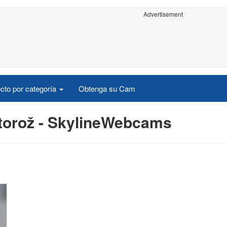
Advertisement
cto por categoría
Obtenga su Cam
torož - SkylineWebcams