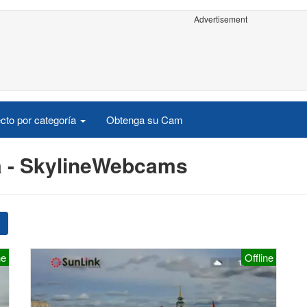
Advertisement
cto por categoría
Obtenga su Cam
a - SkylineWebcams
ne
Offline