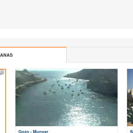
CANAS
Gozo - Munxar
S