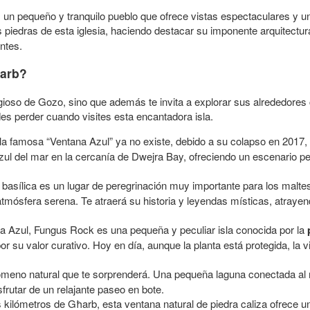
 un pequeño y tranquilo pueblo que ofrece vistas espectaculares y 
s piedras de esta iglesia, haciendo destacar su imponente arquitectura
antes.
ħarb?
oso de Gozo, sino que además te invita a explorar sus alrededores ca
es perder cuando visites esta encantadora isla.
a famosa “Ventana Azul” ya no existe, debido a su colapso en 2017, 
zul del mar en la cercanía de Dwejra Bay, ofreciendo un escenario per
basílica es un lugar de peregrinación muy importante para los malte
tmósfera serena. Te atraerá su historia y leyendas místicas, atraye
la Azul, Fungus Rock es una pequeña y peculiar isla conocida por la
 por su valor curativo. Hoy en día, aunque la planta está protegida, la 
meno natural que te sorprenderá. Una pequeña laguna conectada al ma
frutar de un relajante paseo en bote.
kilómetros de Għarb, esta ventana natural de piedra caliza ofrece un