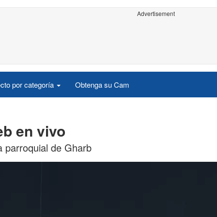
Advertisement
cto por categoría
Obtenga su Cam
b en vivo
a parroquial de Gharb