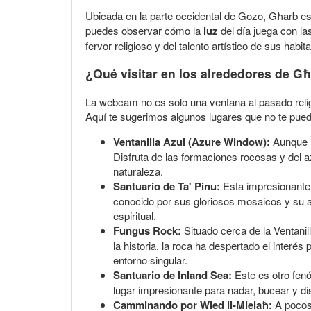
Ubicada en la parte occidental de Gozo, Għarb es
puedes observar cómo la
luz
del día juega con la
fervor religioso y del talento artístico de sus habit
¿Qué visitar en los alrededores de G
La webcam no es solo una ventana al pasado religi
Aquí te sugerimos algunos lugares que no te pued
Ventanilla Azul (Azure Window):
Aunque l
Disfruta de las formaciones rocosas y del a
naturaleza.
Santuario de Ta' Pinu:
Esta impresionante 
conocido por sus gloriosos mosaicos y su a
espiritual.
Fungus Rock:
Situado cerca de la Ventanil
la historia, la roca ha despertado el interés
entorno singular.
Santuario de Inland Sea:
Este es otro fenó
lugar impresionante para nadar, bucear y dis
Camminando por Wied il-Mielaħ:
A pocos 