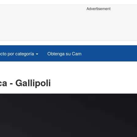
Advertisement
cto por categoría
Obtenga su Cam
 - Gallipoli