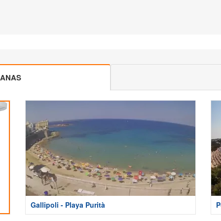
CANAS
Gallipoli - Playa Purità
P