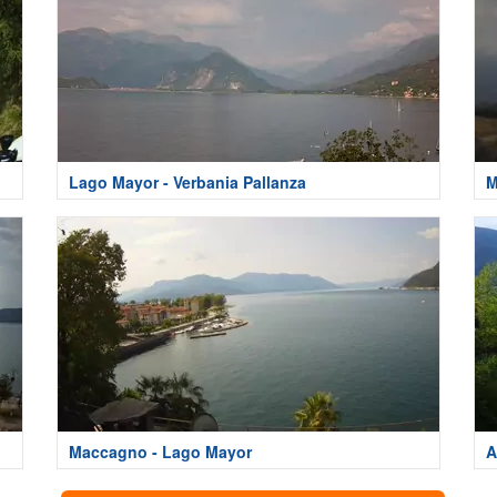
Lago Mayor - Verbania Pallanza
M
Maccagno - Lago Mayor
A