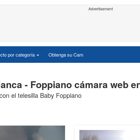
Advertisement
cto por categoría
Obtenga su Cam
anca - Foppiano cámara web en
on el telesilla Baby Foppiano