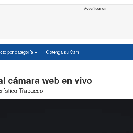
Advertisement
cto por categoría
Obtenga su Cam
al cámara web en vivo
erístico Trabucco