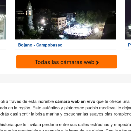
Bojano - Campobasso
P
Todas las cámaras web
li a través de esta increíble
cámara web en vivo
que te ofrece una 
da en la región. Este auténtico y pintoresco pueblo medieval te dejará
odrás casi sentir la brisa marina y escuchar las suaves olas rompiendo 
historia que te invita a perderte entre sus calles estrechas y empedr
o que ha mantenido su esencia a lo largo de los siglos. Con la cáma