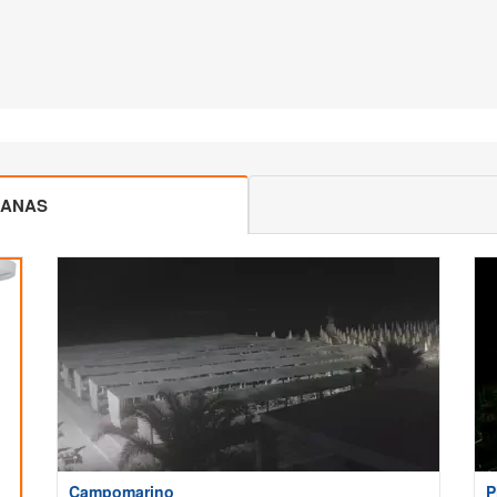
CANAS
Campomarino
P