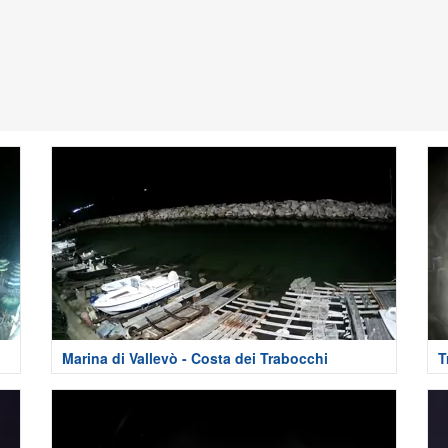
Marina di Vallevò - Costa dei Trabocchi
T