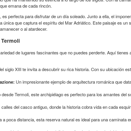
ia que emana de cada rincón.
, es perfecta para disfrutar de un día soleado. Junto a ella, el impone
a única que captura el espíritu del Mar Adriático. Este paisaje es un 
 amanecer o al atardecer.
 Termoli
 variedad de lugares fascinantes que no puedes perderte. Aquí tienes
l siglo XIII te invita a descubrir su rica historia. Con su ubicación e
cazione:
Un impresionante ejemplo de arquitectura románica que data 
 desde Termoli, este archipiélago es perfecto para los amantes del sn
alles del casco antiguo, donde la historia cobra vida en cada esquina
 a poca distancia, esta reserva natural es ideal para una caminata en