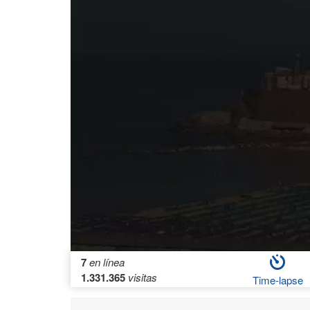
7
en línea
1.331.365
visitas
Time-lapse