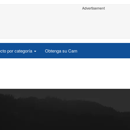
Advertisement
cto por categoría
Obtenga su Cam