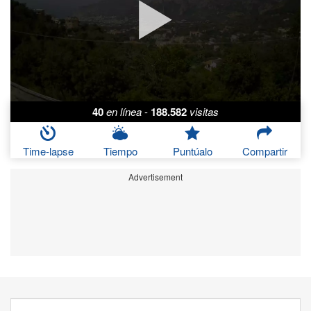
40
en línea
-
188.582
visitas
Time-lapse
Tiempo
Puntúalo
Compartir
Advertisement