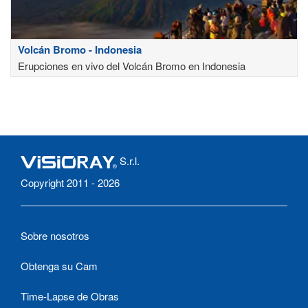
Volcán Bromo - Indonesia
Erupciones en vivo del Volcán Bromo en Indonesia
S.r.l.
Copyright 2011 - 2026
Sobre nosotros
Obtenga su Cam
Time-Lapse de Obras