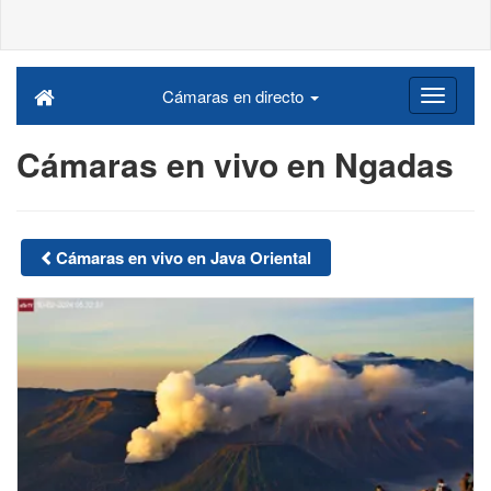
Cámaras en directo
Cámaras en vivo en Ngadas
Cámaras en vivo en Java Oriental