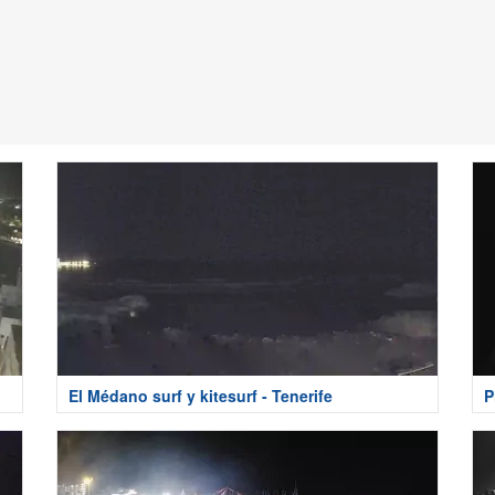
El Médano surf y kitesurf - Tenerife
P