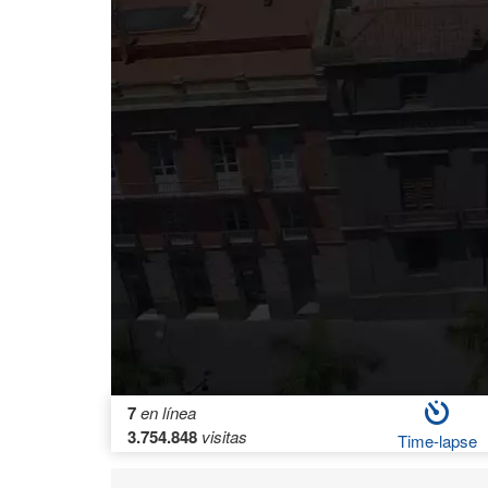
7
en línea
3.754.848
visitas
Time-lapse