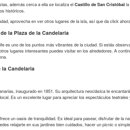
stas, además cerca a ella se localiza el
Castillo de San Cristóbal
la
s históricos.
dad, aprovecha en ver otros lugares de la isla, así que da click ahor
e la Plaza de la Candelaria
ife es uno de los puntos más vibrantes de la ciudad. Si estás obser
 otros lugares interesantes puedes visitar en los alrededores. A cont
ona.
 la Candelaria
anarias, inaugurado en 1851. Su arquitectura neoclásica te encantará, 
a local. Es un excelente lugar para apreciar los espectáculos teatrale
frece un oasis de tranquilidad. Es ideal para pasear, disfrutar de la
des relajarte en sus jardines bien cuidados, hacer un picnic o simpl