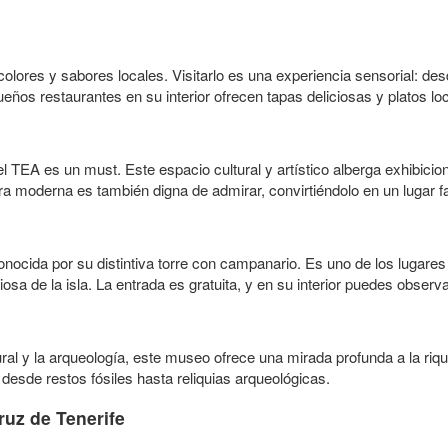
olores y sabores locales. Visitarlo es una experiencia sensorial: des
ños restaurantes en su interior ofrecen tapas deliciosas y platos lo
 TEA es un must. Este espacio cultural y artístico alberga exhibici
ra moderna es también digna de admirar, convirtiéndolo en un lugar fa
conocida por su distintiva torre con campanario. Es uno de los lugar
giosa de la isla. La entrada es gratuita, y en su interior puedes observ
ural y la arqueología, este museo ofrece una mirada profunda a la rique
esde restos fósiles hasta reliquias arqueológicas.
uz de Tenerife