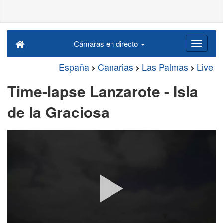
Cámaras en directo
España
Canarias
Las Palmas
Live
Time-lapse Lanzarote - Isla
de la Graciosa