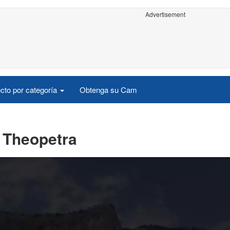
Advertisement
cto por categoría
Obtenga su Cam
 Theopetra