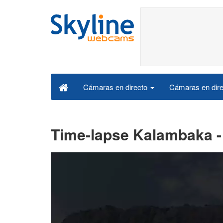
Cámaras en dire
Cámaras en directo
Time-lapse Kalambaka -