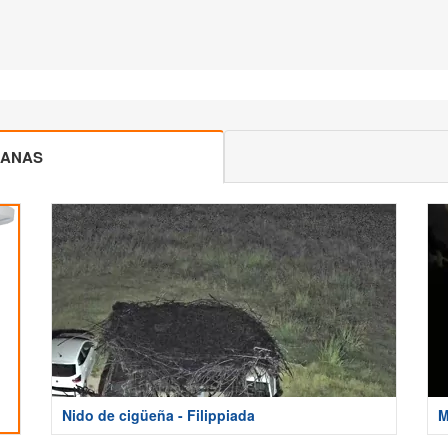
CANAS
Nido de cigüeña - Filippiada
M