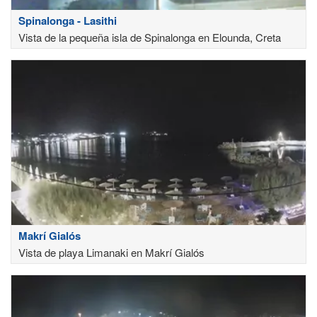
Spinalonga - Lasithi
Vista de la pequeña isla de Spinalonga en Elounda, Creta
Makrí Gialós
Vista de playa Limanaki en Makrí Gialós