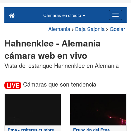
Cámaras en directo
Alemania
Baja Sajonia
Goslar
Hahnenklee - Alemania
cámara web en vivo
Vista del estanque Hahnenklee en Alemania
Cámaras que son tendencia
LIVE
Etna - cráteres cumbre
Erupción del Etna