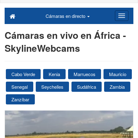
Cámaras en directo
Cámaras en vivo en África -
SkylineWebcams
Cabo Verde
Kenia
Marruecos
Mauricio
Senegal
Seychelles
Sudáfrica
Zambia
Zanzíbar