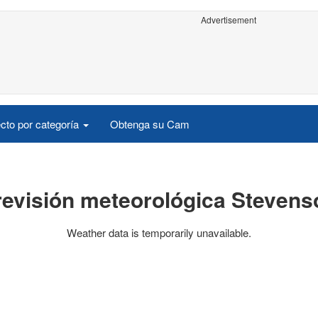
Advertisement
cto por categoría
Obtenga su Cam
revisión meteorológica Stevens
Weather data is temporarily unavailable.