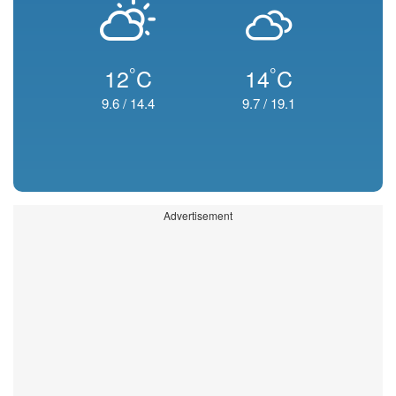
°
°
12
C
14
C
9.6
/
14.4
9.7
/
19.1
Advertisement