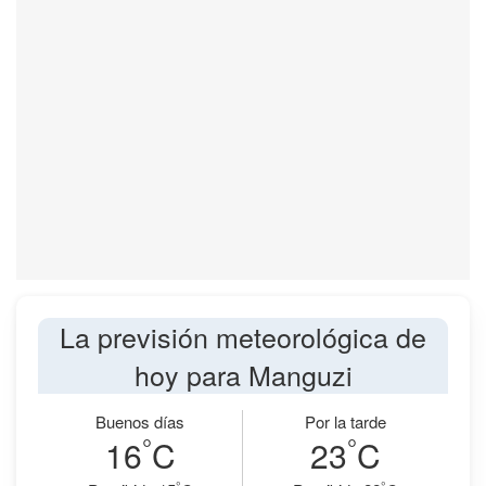
La previsión meteorológica de
hoy para Manguzi
Buenos días
Por la tarde
°
°
16
C
23
C
°
°