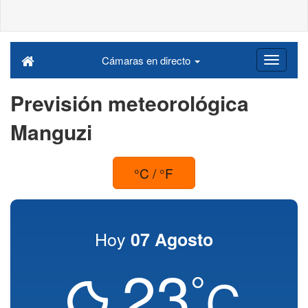
Cámaras en directo
Previsión meteorológica
Manguzi
°C / °F
Hoy
07 Agosto
23
°
C