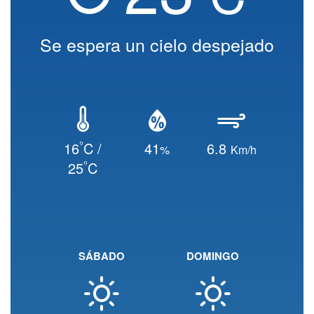
Se espera un cielo despejado
°
16
C /
41
6.8
%
Km/h
°
25
C
SÁBADO
DOMINGO