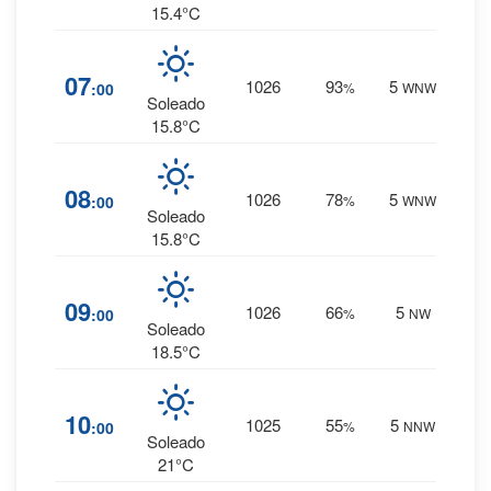
15.4°C
16
%
07
1026
93
5
:00
%
WNW
0 mm.
Soleado
15.8°C
9
%
08
1026
78
5
:00
%
WNW
0 mm.
Soleado
15.8°C
5
%
09
1026
66
5
:00
%
NW
0 mm.
Soleado
18.5°C
3
%
10
1025
55
5
:00
%
NNW
0 mm.
Soleado
21°C