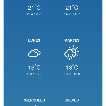
°
°
21
C
21
C
15.4
/
25.9
14.2
/
28.7
LUNES
MARTES
°
°
13
C
13
C
9.3
/
16.2
10.2
/
15.8
MIÉRCOLES
JUEVES