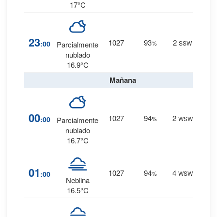
17°C
19
%
23
1027
93
2
:00
%
SSW
Parcialmente
0 mm.
nublado
16.9°C
Mañana
19
%
00
1027
94
2
:00
%
WSW
Parcialmente
0 mm.
nublado
16.7°C
23
%
01
1027
94
4
:00
%
WSW
0 mm.
Neblina
16.5°C