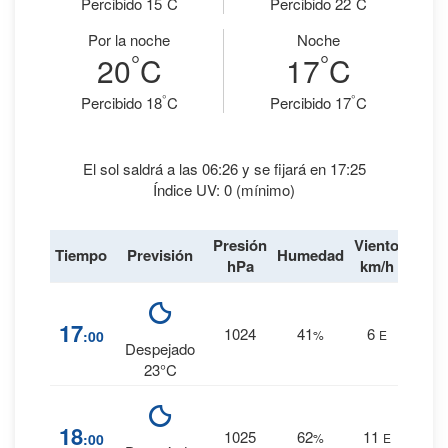
Percibido 15
C
Percibido 22
C
Por la noche
Noche
°
°
20
C
17
C
°
°
Percibido 18
C
Percibido 17
C
El sol saldrá a las 06:26 y se fijará en 17:25
Índice UV: 0 (mínimo)
Presión
Viento
Tiempo
Previsión
Humedad
Lluvi
hPa
km/h
2
%
17
1024
41
6
:00
%
E
0 mm.
Despejado
23°C
5
%
18
1025
62
11
:00
%
E