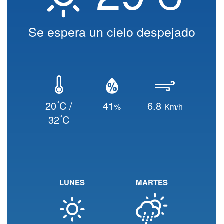
Se espera un cielo despejado
°
20
C /
41
6.8
%
Km/h
°
32
C
LUNES
MARTES