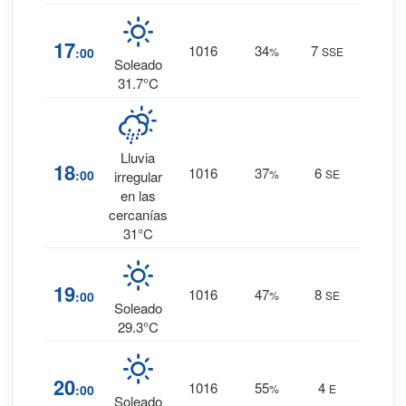
1
%
17
1016
34
7
:00
%
SSE
0 mm.
Soleado
31.7°C
17
%
Lluvia
18
1016
37
6
:00
%
SE
0.1
irregular
mm.
en las
cercanías
31°C
2
%
19
1016
47
8
:00
%
SE
0 mm.
Soleado
29.3°C
3
%
20
1016
55
4
:00
%
E
0 mm.
Soleado