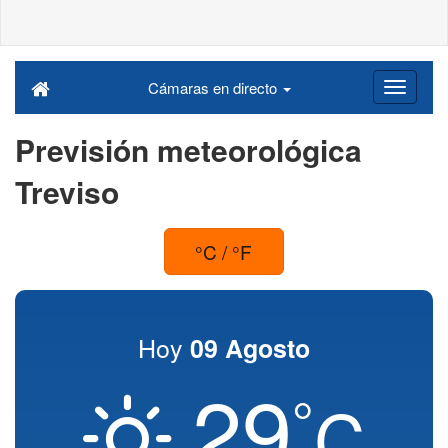
Cámaras en directo
Previsión meteorológica
Treviso
°C / °F
Hoy
09 Agosto
29
°
C