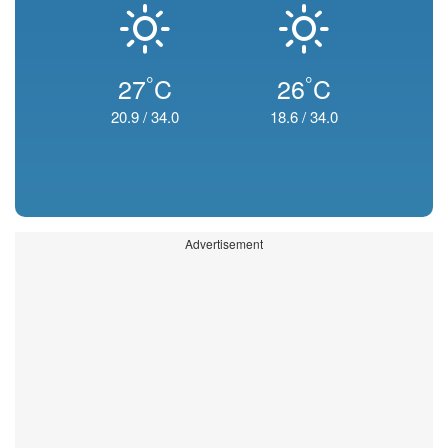
°
°
27
C
26
C
20.9
/
34.0
18.6
/
34.0
Advertisement