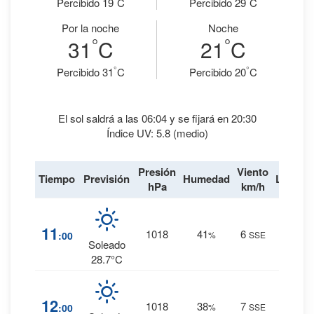
Percibido 19
C
Percibido 29
C
Por la noche
Noche
°
°
31
C
21
C
°
°
Percibido 31
C
Percibido 20
C
El sol saldrá a las 06:04 y se fijará en 20:30
Índice UV: 5.8 (medio)
Presión
Viento
Tiempo
Previsión
Humedad
Lluvia
hPa
km/h
1
%
11
1018
41
6
:00
%
SSE
0 mm.
Soleado
28.7°C
1
%
12
1018
38
7
:00
%
SSE