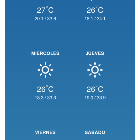
°
°
27
C
26
C
20.1
/
33.6
18.1
/
34.1
MIÉRCOLES
JUEVES
°
°
26
C
26
C
18.3
/
33.3
19.0
/
33.9
VIERNES
SÁBADO