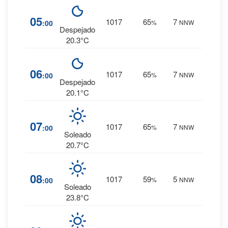
5
%
05
1017
65
7
:00
%
NNW
0 mm.
Despejado
20.3°C
4
%
06
1017
65
7
:00
%
NNW
0 mm.
Despejado
20.1°C
4
%
07
1017
65
7
:00
%
NNW
0 mm.
Soleado
20.7°C
3
%
08
1017
59
5
:00
%
NNW
0 mm.
Soleado
23.8°C
2
%