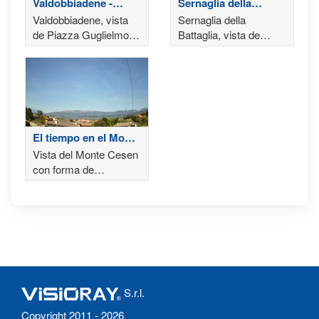
Valdobbiadene -
Sernaglia della
Treviso
Battaglia
Valdobbiadene, vista
Sernaglia della
de Piazza Guglielmo
Battaglia, vista de
Marconi
Piazza San Rocco
El tiempo en el Monte
Cesen
Vista del Monte Cesen
con forma de
hipopótamo,
Valdobbiadene
S.r.l.
Copyright 2011 - 2026