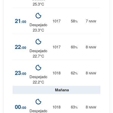
25.3°C
3
%
21
1017
58
7
:00
%
NNW
0 mm.
Despejado
23.3°C
4
%
22
1017
60
8
:00
%
NNW
0 mm.
Despejado
22.7°C
4
%
23
1018
62
8
:00
%
NNW
0 mm.
Despejado
22.2°C
Mañana
4
%
00
1018
63
8
:00
%
NNW
0 mm.
Despejado