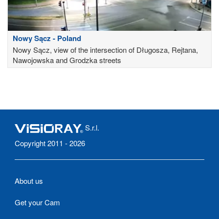
Nowy Sącz - Poland
Nowy Sącz, view of the intersection of Długosza, Rejtana,
Nawojowska and Grodzka streets
S.r.l.
Copyright 2011 - 2026
About us
Get your Cam