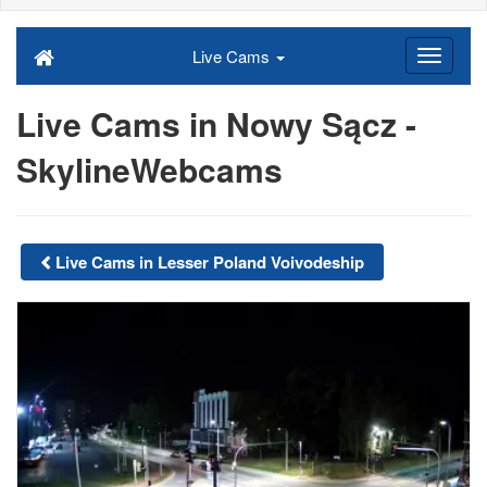
Live Cams
Live Cams in Nowy Sącz -
SkylineWebcams
Live Cams in Lesser Poland Voivodeship