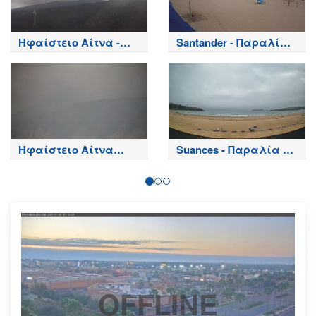
Ηφαίστειο Αίτνα -
Santander - Παραλία
Κορυφή κρατήρων,
Playa del Sardinero -
Etna
Spain
Ηφαίστειο Αίτνα
Suances - Παραλία de
Τώρα
la Concha - Spain
OFFLINE