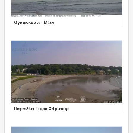
Ογκανκουίτ - Μέιν
Παραλία Γιορκ Χάρμπορ