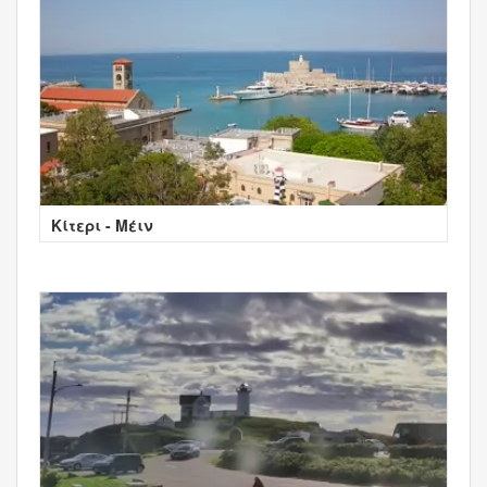
Κίτερι - Μέιν