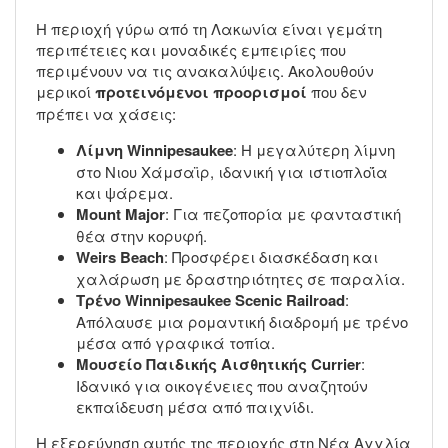
Η περιοχή γύρω από τη Λακωνία είναι γεμάτη
περιπέτειες και μοναδικές εμπειρίες που
περιμένουν να τις ανακαλύψεις. Ακολουθούν
μερικοί
προτεινόμενοι προορισμοί
που δεν
πρέπει να χάσεις:
Λίμνη Winnipesaukee
: Η μεγαλύτερη λίμνη
στο Νιου Χάμσαϊρ, ιδανική για ιστιοπλοΐα
και ψάρεμα.
Mount Major
: Για πεζοπορία με φανταστική
θέα στην κορυφή.
Weirs Beach
: Προσφέρει διασκέδαση και
χαλάρωση με δραστηριότητες σε παραλία.
Τρένο Winnipesaukee Scenic Railroad
:
Απόλαυσε μια ρομαντική διαδρομή με τρένο
μέσα από γραφικά τοπία.
Μουσείο Παιδικής Αισθητικής Currier
:
Ιδανικό για οικογένειες που αναζητούν
εκπαίδευση μέσα από παιχνίδι.
Η εξερεύνηση αυτής της περιοχής στη Νέα Αγγλία