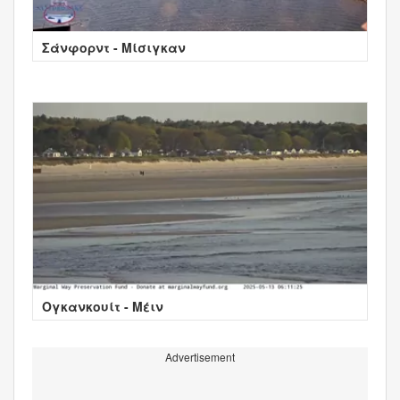
Σάνφορντ - Μίσιγκαν
Ογκανκουίτ - Μέιν
Advertisement