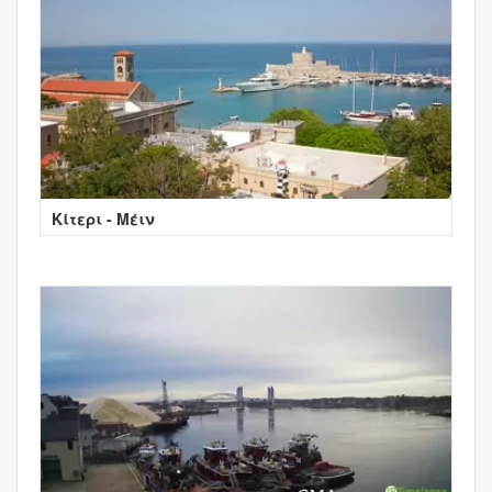
Κίτερι - Μέιν