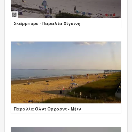
Σκάρμπορο - Παραλία Χίγκινς
Παραλία Όλντ Όρχαρντ - Μέιν