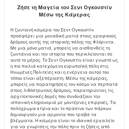
Ζήσε τη Μαγεία του Σεντ Ογκουστίν
Μέσω της Κάμερας
Η ζωντανή κάμερα του Σεντ Ογκουστίν
προσφέρει μια μοναδική ματιά στους γραφικούς
δρόμους αυτής της ιστορικής πόλης της Φλόριντα.
Με μια μόνο ματιά, μπορείς να αισθανθείς τη
ζωντάνια και την ιστορία που περικλείονται σε
αυτό το μέρος. Το Σεντ Ογκουστίν είναι γνωστό ως
η πιο παλιά κατεχόμενη ευρωπαϊκή πόλη στις
Ηνωμένες Πολιτείες και η ενέργεια αυτού του
τόπου είναι αξεπέραστη. Μέσω της κάμερας,
μπορείς να παρατηρήσεις τον κόσμο να περπατά
στους λιθόστρωτους δρόμους, παρατηρώντας τις
αρχιτεκτονικές δομές που συνδυάζουν την
ισπανική κληρονομιά με μοντέρνες επιρροές. Τα
πολύχρωμα κτίρια και το πράσινο των πάρκων
δημιουργούν μια αρμονία που τραβά τα
βλέμματα. Η κάμερα είναι το ιδανικό εργαλείο
για να γνωρίσεις την πόλη πριν τη ζήσεις από