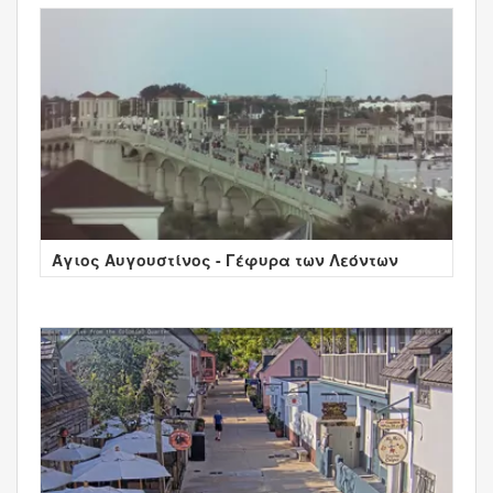
Άγιος Αυγουστίνος - Γέφυρα των Λεόντων