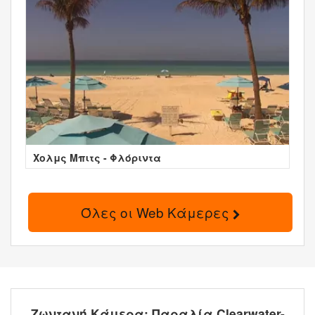
Χολμς Μπιτς - Φλόριντα
Όλες οι Web Κάμερες
Ζωντανή Κάμερα: Παραλία Clearwater-