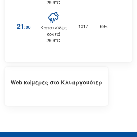
29.9°C
21
1017
69
5
:00
%
ΒΔ
Καταιγίδες
κοντά
29.9°C
Web κάμερες στο Κλιαργουότερ