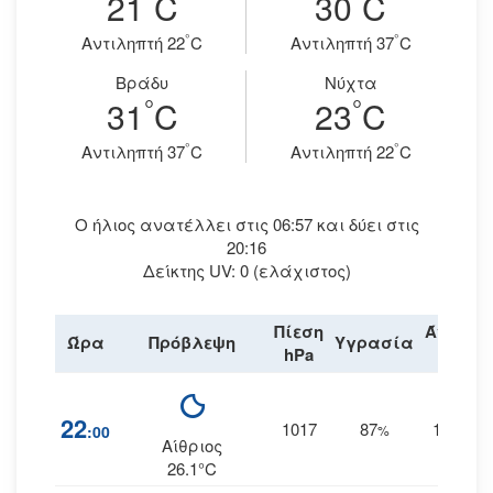
21
C
30
C
°
°
Aντιληπτή 22
C
Aντιληπτή 37
C
Βράδυ
Νύχτα
°
°
31
C
23
C
°
°
Aντιληπτή 37
C
Aντιληπτή 22
C
Ο ήλιος ανατέλλει στις 06:57 και δύει στις
20:16
Δείκτης UV: 0 (ελάχιστος)
Πίεση
Άνεμος
Ώρα
Πρόβλεψη
Υγρασία
hPa
km/h
22
1017
87
16
:00
%
ΑΒΑ
Αίθριος
26.1°C