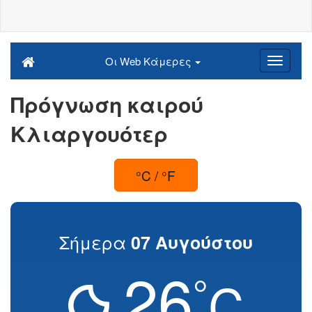
Οι Web Κάμερες
Πρόγνωση καιρού
Κλιαργουότερ
°C / °F
Σήμερα
07 Αυγούστου
26
°
C