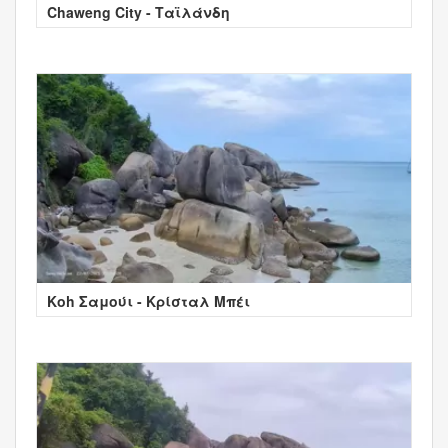
Chaweng City - Ταϊλάνδη
Κοh Σαμούι - Κρίσταλ Μπέι