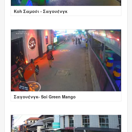
Κοh Σαμούι - Σαγουένγκ
Σαγουένγκ- Soi Green Mango