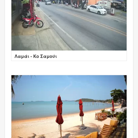
Λαμάι - Κο Σαμούι