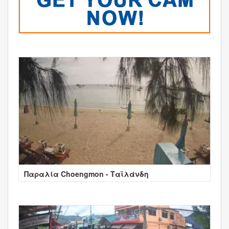
Παραλία Choengmon - Ταϊλάνδη