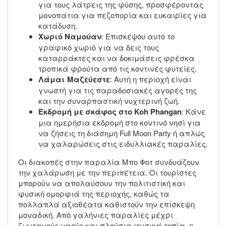
για τους λάτρεις της φύσης, προσφέροντας
μονοπάτια για πεζοπορία και ευκαιρίες για
κατάδυση.
Χωριό Ναμούαν
: Επισκέψου αυτό το
γραφικό χωριό για να δεις τους
καταρράκτες και να δοκιμάσεις φρέσκα
τροπικά φρούτα από τις κοντινές φυτείες.
Λάμαι Μαζεύεστε
: Αυτή η περιοχή είναι
γνωστή για τις παραδοσιακές αγορές της
και την συναρπαστική νυχτερινή ζωή.
Εκδρομή με σκάφος στο Koh Phangan
: Κάνε
μια ημερήσια εκδρομή στο κοντινό νησί για
να ζήσεις τη διάσημη Full Moon Party ή απλώς
να χαλαρώσεις στις ειδυλλιακές παραλίες.
Οι διακοπές στην παραλία Μπο Φοτ συνδυάζουν
την χαλάρωση με την περιπέτεια. Οι τουρίστες
μπορούν να απολαύσουν την πολιτιστική και
φυσική ομορφιά της περιοχής, καθώς τα
πολλαπλά αξιοθέατα καθιστούν την επίσκεψη
μοναδική. Από γαλήνιες παραλίες μέχρι
ζωντανούς ναούς και πλούσια φυσικά τοπία, η