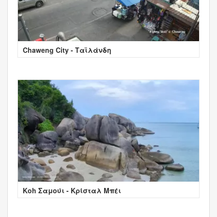
Chaweng City - Ταϊλάνδη
Κοh Σαμούι - Κρίσταλ Μπέι