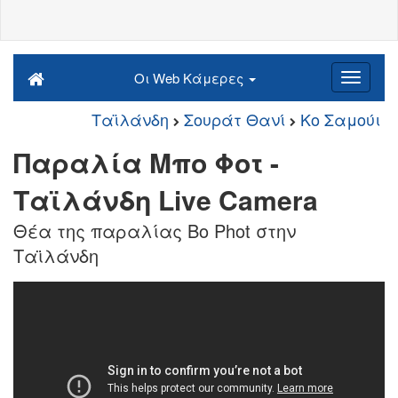
Οι Web Κάμερες
Ταϊλάνδη
Σουράτ Θανί
Κο Σαμούι
Παραλία Μπο Φοτ -
Ταϊλάνδη Live Camera
Θέα της παραλίας Bo Phot στην
Ταϊλάνδη