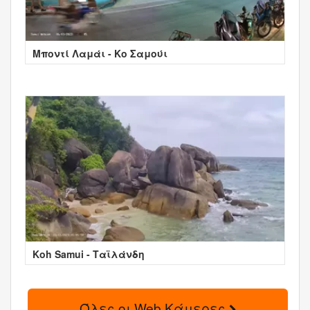
Μποντί Λαμάι - Κο Σαμούι
Koh Samui - Ταϊλάνδη
Όλες οι Web Κάμερες