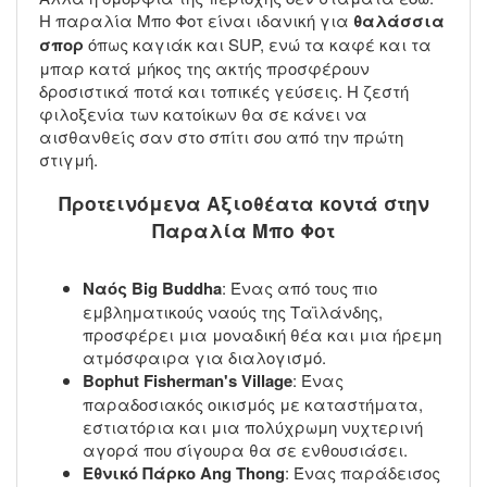
Η παραλία Μπο Φοτ είναι ιδανική για
θαλάσσια
σπορ
όπως καγιάκ και SUP, ενώ τα καφέ και τα
μπαρ κατά μήκος της ακτής προσφέρουν
δροσιστικά ποτά και τοπικές γεύσεις. Η ζεστή
φιλοξενία των κατοίκων θα σε κάνει να
αισθανθείς σαν στο σπίτι σου από την πρώτη
στιγμή.
Προτεινόμενα Αξιοθέατα κοντά στην
Παραλία Μπο Φοτ
Ναός Big Buddha
: Ένας από τους πιο
εμβληματικούς ναούς της Ταϊλάνδης,
προσφέρει μια μοναδική θέα και μια ήρεμη
ατμόσφαιρα για διαλογισμό.
Bophut Fisherman's Village
: Ένας
παραδοσιακός οικισμός με καταστήματα,
εστιατόρια και μια πολύχρωμη νυχτερινή
αγορά που σίγουρα θα σε ενθουσιάσει.
Εθνικό Πάρκο Ang Thong
: Ένας παράδεισος