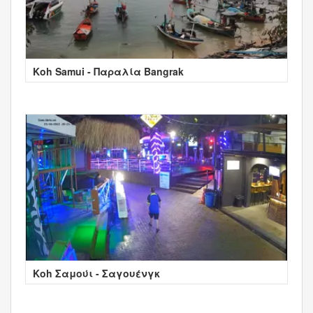
Koh Samui - Παραλία Bangrak
Κοh Σαμούι - Σαγουένγκ