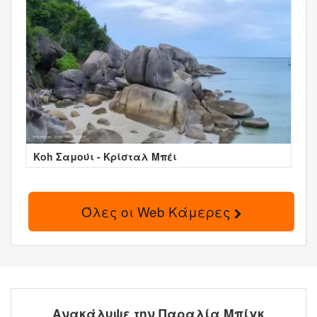
Κοh Σαμούι - Κρίσταλ Μπέι
Όλες οι Web Κάμερες
Ανακάλυψε την Παραλία Μπίγκ