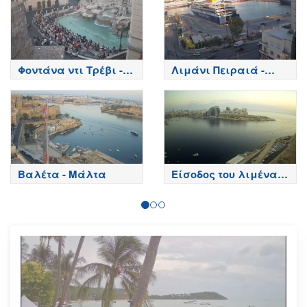
Φοντάνα ντι Τρέβι -
Λιμάνι Πειραιά -
Ρώμη
Piraeus Port
Βαλέτα - Μάλτα
Είσοδος του λιμένα
Sliema