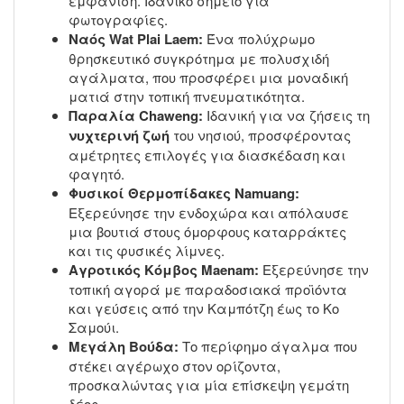
εμφάνιση. Ιδανικό σημείο για
φωτογραφίες.
Ναός Wat Plai Laem:
Ένα πολύχρωμο
θρησκευτικό συγκρότημα με πολυσχιδή
αγάλματα, που προσφέρει μια μοναδική
ματιά στην τοπική πνευματικότητα.
Παραλία Chaweng:
Ιδανική για να ζήσεις τη
νυχτερινή ζωή
του νησιού, προσφέροντας
αμέτρητες επιλογές για διασκέδαση και
φαγητό.
Φυσικοί Θερμοπίδακες Namuang:
Εξερεύνησε την ενδοχώρα και απόλαυσε
μια βουτιά στους όμορφους καταρράκτες
και τις φυσικές λίμνες.
Αγροτικός Κόμβος Maenam:
Εξερεύνησε την
τοπική αγορά με παραδοσιακά προϊόντα
και γεύσεις από την Καμπότζη έως το Κο
Σαμούι.
Μεγάλη Βούδα:
Το περίφημο άγαλμα που
στέκει αγέρωχο στον ορίζοντα,
προσκαλώντας για μία επίσκεψη γεμάτη
δέος.