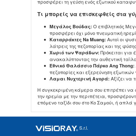
προσφέρει τη γεύση ενός εξωτικού καταφυγ
Τι μπορείς να επισκεφθείς στα γ
Μεγάλος Βούδας:
Ο επιβλητικός Μεγ
προσφέρει όχι μόνο πνευματική ηρε
Καταρράκτες Na Muang:
Αυτοί οι φυσ
λάτρεις της πεζοπορίας και της φύσης
Χωριό των Ψαράδων:
Πρόκειται για 
ανακαλύπτοντας την αυθεντική ταϊλα
Εθνικό Θαλάσσιο Πάρκο Ang Thong:
πεζοπορίες και εξερεύνηση εξωτικών
Λαμαι Νυχτερινή Αγορά:
Αξίζει να 
Η συγκεκριμένη κάμερα σου επιτρέπει να α
την ηρεμία με την περιπέτεια, προσφέροντ
επόμενο ταξίδι σου στο Κο Σαμούι, ή απλά 
S.r.l.