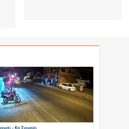
αμάι - Κο Σαμούι