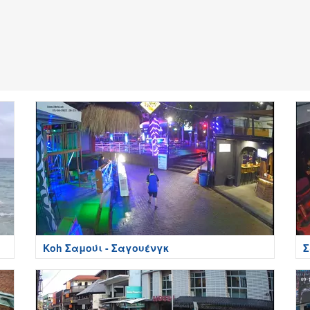
Κοh Σαμούι - Σαγουένγκ
Σ