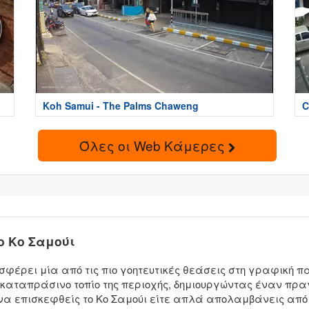
Koh Samui - The Palms Chaweng
C
Όλες οι Web Κάμερες
ο Κο Σαμούι
φέρει μία από τις πιο γοητευτικές θεάσεις στη γραφική πα
αταπράσινο τοπίο της περιοχής, δημιουργώντας έναν πραγ
 να επισκεφθείς το Κο Σαμούι είτε απλά απολαμβάνεις από