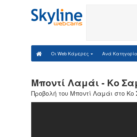
Ανά Κατηγορί
Οι Web Κάμερες
Μποντί Λαμάι - Κο Σα
Προβολή του Μποντί Λαμάι στο Κο