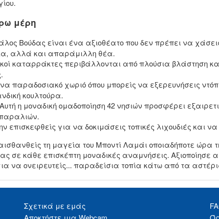
ίου.
ύρω μέρη
άλος Βούδας είναι ένα αξιοθέατο που δεν πρέπει να χάσεις
μία, αλλά και απαράμιλλη θέα.
ικοί καταρράκτες περιβάλλονται από πλούσια βλάστηση και
.
ένα παραδοσιακό χωριό όπου μπορείς να εξερευνήσεις ντόπ
νδική κουλτούρα.
Αυτή η μοναδική ομαδοποίηση 42 νησιών προσφέρει εξαιρετι
 παραλιών.
την επισκεφθείς για να δοκιμάσεις τοπικές λιχουδιές και 
ισθανθείς τη μαγεία του Μποντί Λαμάι οποιαδήποτε ώρα τη
ας σε κάθε επισκέπτη μοναδικές αναμνήσεις. Αξιοποίησε α
για να ονειρευτείς... παραδείσια τοπία κάτω από τα αστέρι
Σχετικά με εμάς
F
Αποκτήστε μια Webcam
Όρ