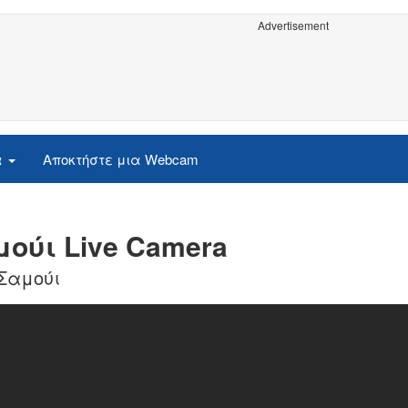
Advertisement
α
Αποκτήστε μια Webcam
μούι Live Camera
 Σαμούι