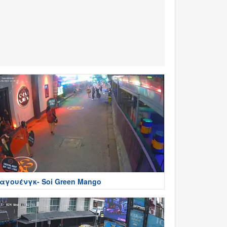
αγουένγκ- Soi Green Mango