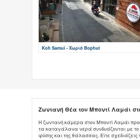
Koh Samui - Χωριό Bophut
Ζωντανή Θέα του Μποντί Λαμάι στ
Η ζωντανή κάμερα στον Μποντί Λαμάι προσ
τα καταγάλανα νερά συνδυάζονται με το κ
φύσης και της θάλασσας. Είτε σχεδιάζεις