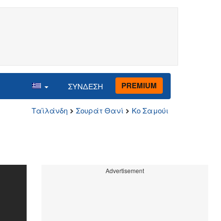
PREMIUM
ΣΥΝΔΕΣΗ
Ταϊλάνδη
Σουράτ Θανί
Κο Σαμούι
Advertisement