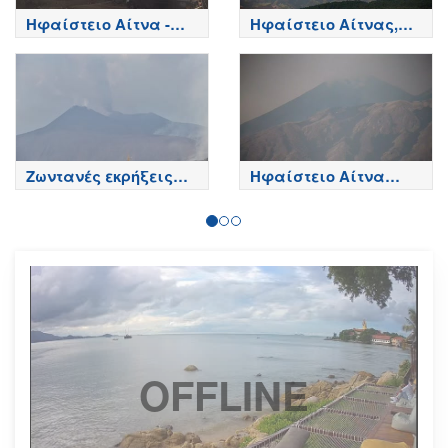
Ηφαίστειο Αίτνα -
Ηφαίστειο Αίτνας,
Κορυφή κρατήρων,
Βόρεια πλευρά - Etna
Etna
Ζωντανές εκρήξεις
Ηφαίστειο Αίτνα
της Αίτνας
Τώρα
OFFLINE