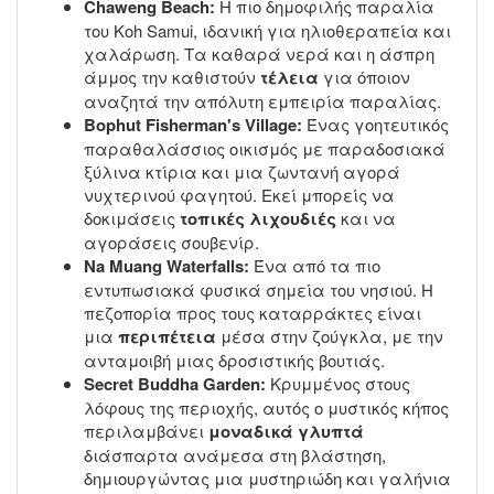
Chaweng Beach:
Η πιο δημοφιλής παραλία
του Koh Samui, ιδανική για ηλιοθεραπεία και
χαλάρωση. Τα καθαρά νερά και η άσπρη
άμμος την καθιστούν
τέλεια
για όποιον
αναζητά την απόλυτη εμπειρία παραλίας.
Bophut Fisherman's Village:
Ένας γοητευτικός
παραθαλάσσιος οικισμός με παραδοσιακά
ξύλινα κτίρια και μια ζωντανή αγορά
νυχτερινού φαγητού. Εκεί μπορείς να
δοκιμάσεις
τοπικές λιχουδιές
και να
αγοράσεις σουβενίρ.
Na Muang Waterfalls:
Ένα από τα πιο
εντυπωσιακά φυσικά σημεία του νησιού. Η
πεζοπορία προς τους καταρράκτες είναι
μια
περιπέτεια
μέσα στην ζούγκλα, με την
ανταμοιβή μιας δροσιστικής βουτιάς.
Secret Buddha Garden:
Κρυμμένος στους
λόφους της περιοχής, αυτός ο μυστικός κήπος
περιλαμβάνει
μοναδικά γλυπτά
διάσπαρτα ανάμεσα στη βλάστηση,
δημιουργώντας μια μυστηριώδη και γαλήνια