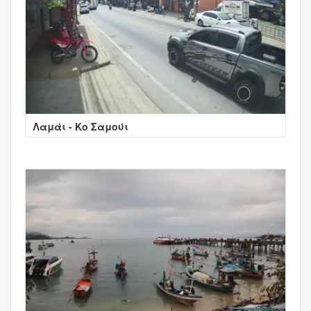
Λαμάι - Κο Σαμούι