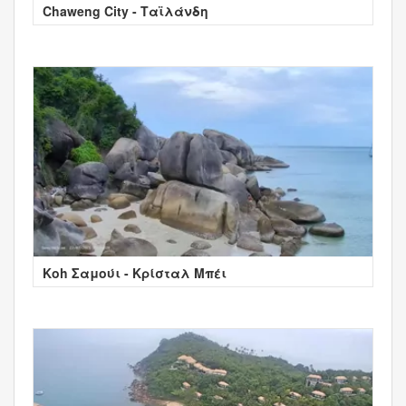
Chaweng City - Ταϊλάνδη
Κοh Σαμούι - Κρίσταλ Μπέι