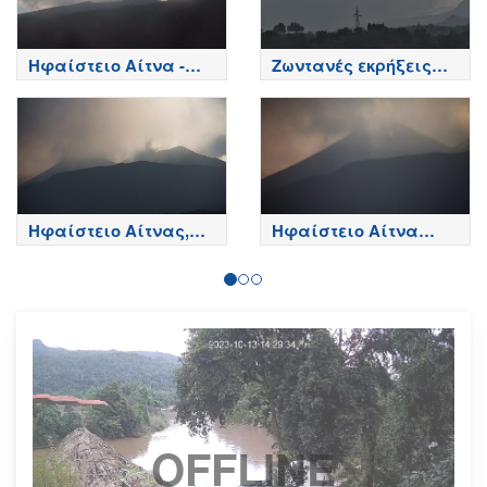
Ηφαίστειο Αίτνα -
Ζωντανές εκρήξεις
Κορυφή κρατήρων,
της Αίτνας
Etna
Ηφαίστειο Αίτνας,
Ηφαίστειο Αίτνα
Βόρεια πλευρά - Etna
Τώρα
OFFLINE