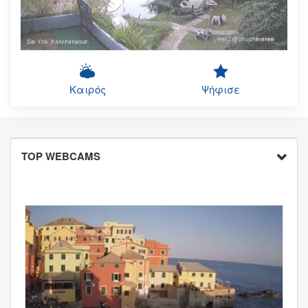
Καιρός
Ψήφισε
TOP WEBCAMS