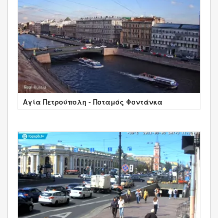
Αγία Πετρούπολη - Ποταμός Φοντάνκα