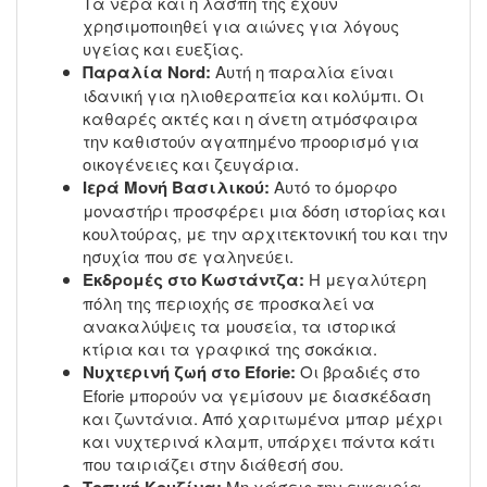
Τα νερά και η λάσπη της έχουν
χρησιμοποιηθεί για αιώνες για λόγους
υγείας και ευεξίας.
Παραλία Nord:
Αυτή η παραλία είναι
ιδανική για ηλιοθεραπεία και κολύμπι. Οι
καθαρές ακτές και η άνετη ατμόσφαιρα
την καθιστούν αγαπημένο προορισμό για
οικογένειες και ζευγάρια.
Ιερά Μονή Βασιλικού:
Αυτό το όμορφο
μοναστήρι προσφέρει μια δόση ιστορίας και
κουλτούρας, με την αρχιτεκτονική του και την
ησυχία που σε γαληνεύει.
Εκδρομές στο Κωστάντζα:
Η μεγαλύτερη
πόλη της περιοχής σε προσκαλεί να
ανακαλύψεις τα μουσεία, τα ιστορικά
κτίρια και τα γραφικά της σοκάκια.
Νυχτερινή ζωή στο Eforie:
Οι βραδιές στο
Eforie μπορούν να γεμίσουν με διασκέδαση
και ζωντάνια. Από χαριτωμένα μπαρ μέχρι
και νυχτερινά κλαμπ, υπάρχει πάντα κάτι
που ταιριάζει στην διάθεσή σου.
Τοπική Κουζίνα:
Μη χάσεις την ευκαιρία