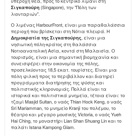
υπέροχη θέα, προς το κεντρικό λιμάνι στη
Σιγκαπούρη
(Singapore), την "Πόλη των
λιονταριών".
Ο λιμένας HarbourFront, είναι μια παραθαλάσσια
περιοχή που βρίσκεται στη Νότια πλευρά. Η
Δημοκρατία της Σιγκαπούρης
, είναι μια
νησιωτική πόλη-κράτος στη θαλάσσια
Νοτιοανατολική Ασία, κοντά στη Μαλαισία. Ο
τουρισμός, είναι μια σημαντική βιομηχανία και
συνεισφέρει στην οικονομία της πόλης,
προσελκύοντας 18,5 εκατ. τουρίστες. Είναι μια
πόλη φιλική προς το περιβάλλον και διατηρεί
προγράμματα διατήρησης της φύσης και
πολιτιστικής κληρονομιάς. Πολλά είναι τα
ιστορικά και πολιτιστικά μνημεία, τέτοια είναι: το
τζαμί Masjid Sultan, ο ναός Thian Hock Keng, ο ναός
Sri Mariamman, το μνημείο Kranji του πολέμου, το
θέατρο και μέγαρο μουσικής Victoria, ο ναός Yueh
Hai Ching, το μοναστήρι Lian Shan Shuang Lin και το
παλάτι Istana Kampong Glam.