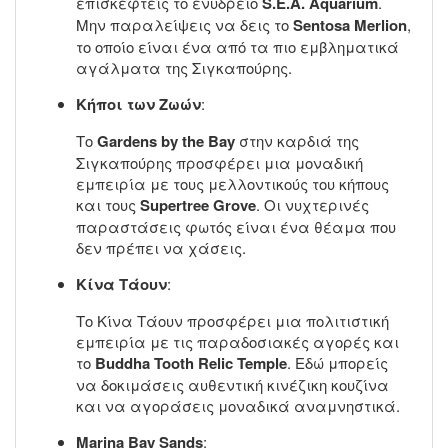
επισκεφτείς το ενυδρείο
S.E.A. Aquarium
.
Μην παραλείψεις να δεις το
Sentosa Merlion
,
το οποίο είναι ένα από τα πιο εμβληματικά
αγάλματα της Σιγκαπούρης.
Κήποι των Ζωών
:
Το
Gardens by the Bay
στην καρδιά της
Σιγκαπούρης προσφέρει μια μοναδική
εμπειρία με τους μελλοντικούς του κήπους
και τους
Supertree Grove
. Οι νυχτερινές
παραστάσεις φωτός είναι ένα θέαμα που
δεν πρέπει να χάσεις.
Κίνα Τάουν
:
Το Κίνα Τάουν προσφέρει μια πολιτιστική
εμπειρία με τις παραδοσιακές αγορές και
το
Buddha Tooth Relic Temple
. Εδώ μπορείς
να δοκιμάσεις αυθεντική κινέζικη κουζίνα
και να αγοράσεις μοναδικά αναμνηστικά.
Marina Bay Sands
: