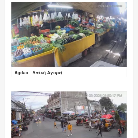
Agdao - Λαϊκή Αγορά