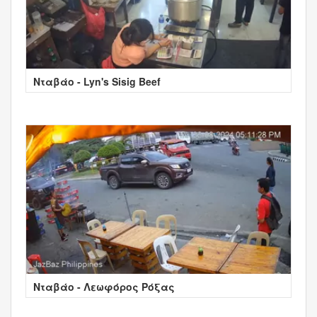
Νταβάο - Lyn's Sisig Beef
Νταβάο - Λεωφόρος Ρόξας