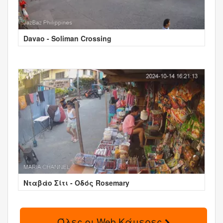
Davao - Soliman Crossing
Νταβάο Σίτι - Οδός Rosemary
Όλες οι Web Κάμερες