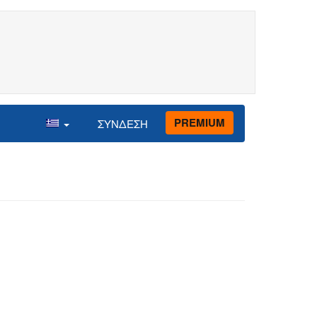
PREMIUM
ΣΥΝΔΕΣΗ