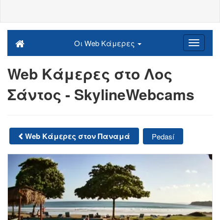
Οι Web Κάμερες
Web Κάμερες στο Λος
Σάντος - SkylineWebcams
Web Κάμερες στον Παναμά
Pedasí