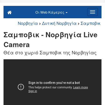
Οι Web Κάμερες
Νορβηγία
Δυτική Νορβηγία
Σαμποβικ
Σαμποβικ - Νορβηγία Live
Camera
Θέα στο χωριό Σαμποβικ της Νορβηγίας