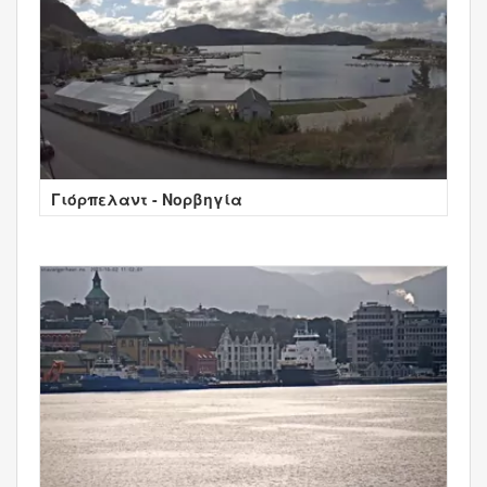
Γιόρπελαντ - Νορβηγία