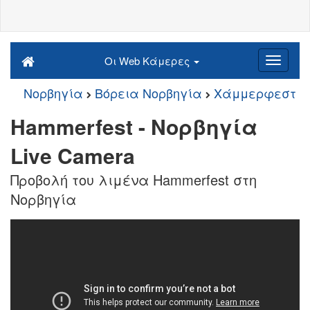
Οι Web Κάμερες
Νορβηγία
Βόρεια Νορβηγία
Χάμμερφεστ
Hammerfest - Νορβηγία
Live Camera
Προβολή του λιμένα Hammerfest στη
Νορβηγία