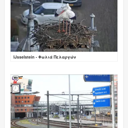
IJsselstein - Φωλιά Πελαργών