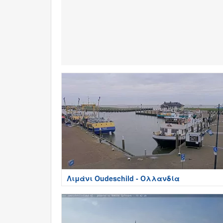
Λιμάνι Oudeschild - Ολλανδία