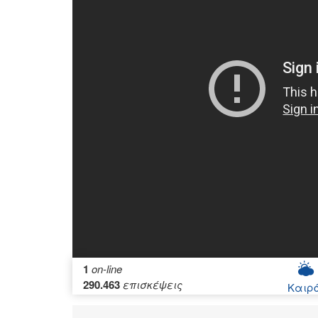
1
on-line
290.463
επισκέψεις
Καιρ