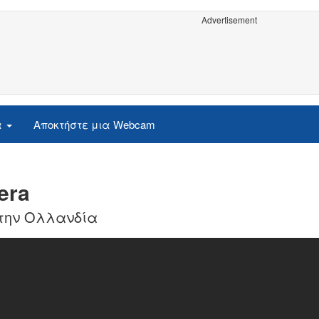
Advertisement
α
Αποκτήστε μια Webcam
era
την Ολλανδία