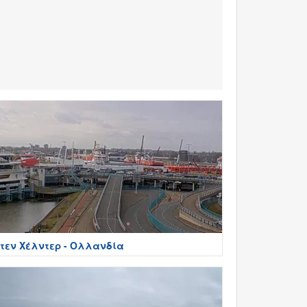
τεν Χέλντερ - Ολλανδία