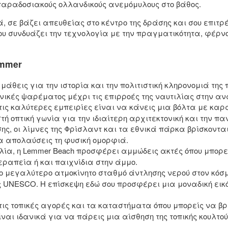
 παραδοσιακούς ολλανδικούς ανεμόμυλους στο βάθος.
, σε βάζει απευθείας στο κέντρο της δράσης και σου επιτρ
που συνδυάζει την τεχνολογία με την πραγματικότητα, φέρ
emmer
άθεις για την ιστορία και την πολιτιστική κληρονομιά της 
ικές ψαρέματος μέχρι τις επιρροές της ναυτιλίας στην ανά
ις καλύτερες εμπειρίες είναι να κάνεις μια βόλτα με καρ
 οπτική γωνία για την ιδιαίτερη αρχιτεκτονική και την πα
σης, οι λίμνες της Φρίσλαντ και τα εθνικά πάρκα βρίσκοντα
α απολαύσεις τη φυσική ομορφιά.
ία, η Lemmer Beach προσφέρει αμμώδεις ακτές όπου μπορ
οθεραπεία ή και παιχνίδια στην άμμο.
ο μεγαλύτερο ατμοκίνητο σταθμό άντλησης νερού στον κόσμ
 UNESCO. Η επίσκεψη εδώ σου προσφέρει μια μοναδική εικό
ις τοπικές αγορές και τα καταστήματα όπου μπορείς να β
αι ιδανικά για να πάρεις μια αίσθηση της τοπικής κουλτο