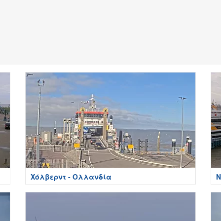
Χόλβερντ - Ολλανδία
Ν