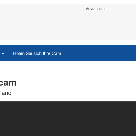
Advertisement
e
Holen Sie sich Ihre Cam
bcam
lland