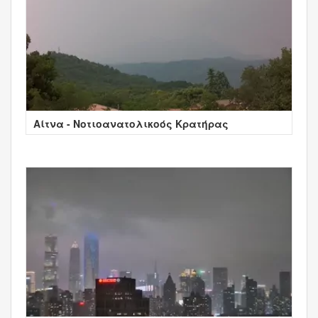
Αίτνα - Νοτιοανατολικοός Κρατήρας