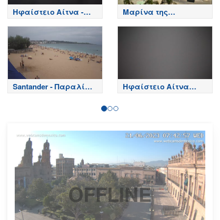
Ηφαίστειο Αίτνα -
Μαρίνα της
Κορυφή κρατήρων,
Ραγκούσα - Sicily
Etna
Santander - Παραλία
Ηφαίστειο Αίτνα
Playa del Sardinero -
Τώρα
Spain
OFFLINE