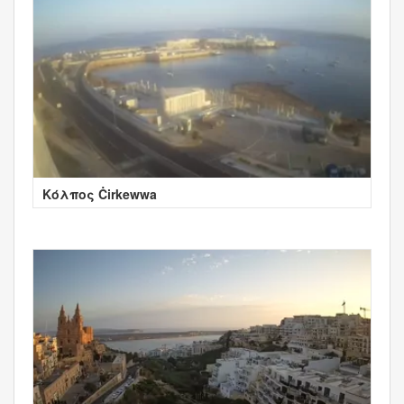
Κόλπος Ċirkewwa