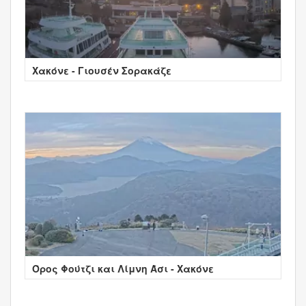
Χακόνε - Γιουσέν Σορακάζε
Όρος Φούτζι και Λίμνη Άσι - Χακόνε