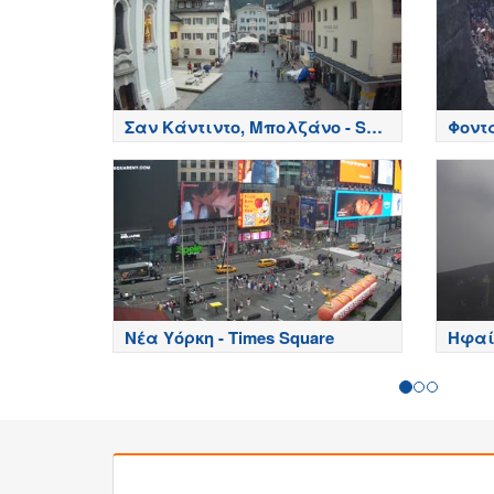
Σαν Κάντιντο, Μπολζάνο - San
Φοντά
Candido, Bolzano
Νέα Υόρκη - Times Square
Ηφαί
κρατή