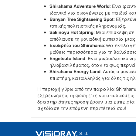
Shirahama Adventure World
: Ένα φαντ
ιδανικό για οικογένειες με παιδιά κ
Banyan Tree Sightseeing Spot
: Εξερεύν
τοπικής πολιτιστικής κληρονομιάς.
Sakinoyu Hot Spring
: Μια επίσκεψη σε
απόλαυσε τη μοναδική εμπειρία μιας
Ενυδρείο του Shirahama
: Θα εκπλαγεί
μάθεις περισσότερα για τη θαλάσσια
Engetsuto Island
: Ένα μικροσκοπικό νη
ηλιοβασιλέματος, όταν το φως περνά
Shirahama Energy Land
: Αυτός ο μονα
επιστήμη, καταλληλός για όλες τις ηλι
Η περιοχή γύρω από την παραλία Shiraham
εξερευνήσεις τη φύση είτε να απολαύσεις τ
δραστηριότητες προσφέρουν μια εμπειρία 
σχεδίασε την επόμενη περιπέτειά σου!
S.r.l.