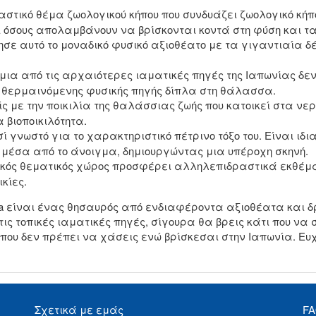
αστικό θέμα ζωολογικού κήπου που συνδυάζει ζωολογικό κήπ
αι όσους απολαμβάνουν να βρίσκονται κοντά στη φύση και τ
ησε αυτό το μοναδικό φυσικό αξιοθέατο με τα γιγαντιαία δ
 μια από τις αρχαιότερες ιαματικές πηγές της Ιαπωνίας δε
 θερμαινόμενης φυσικής πηγής δίπλα στη θάλασσα.
ς με την ποικιλία της θαλάσσιας ζωής που κατοικεί στα νερ
 βιοποικιλότητα.
σί γνωστό για το χαρακτηριστικό πέτρινο τόξο του. Είναι ιδ
 μέσα από το άνοιγμα, δημιουργώντας μια υπέροχη σκηνή.
δικός θεματικός χώρος προσφέρει αλληλεπιδραστικά εκθέμα
κίες.
a είναι ένας θησαυρός από ενδιαφέροντα αξιοθέατα και δρ
ις τοπικές ιαματικές πηγές, σίγουρα θα βρεις κάτι που να σ
που δεν πρέπει να χάσεις ενώ βρίσκεσαι στην Ιαπωνία. Ευ
Σχετικά με εμάς
F