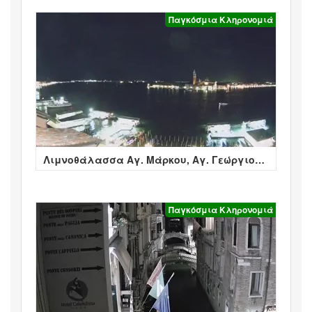
Παγκόσμια Κληρονομιά
Λιμνοθάλασσα Αγ. Μάρκου, Αγ. Γεώργιος -
Βενετία
Παγκόσμια Κληρονομιά