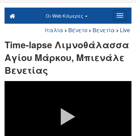
Οι Web Κάμερες
Ιταλία
Βένετο
Βενετία
Live
Time-lapse Λιμνοθάλασσα
Αγίου Μάρκου, Μπιενάλε
Βενετίας