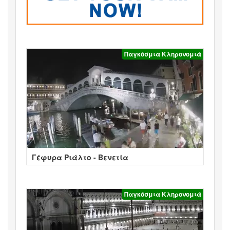
Παγκόσμια Κληρονομιά
Γέφυρα Ριάλτο - Βενετία
Παγκόσμια Κληρονομιά